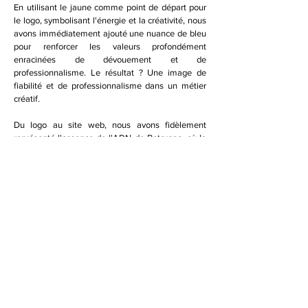
En utilisant le jaune comme point de départ pour
le logo, symbolisant l'énergie et la créativité, nous
avons immédiatement ajouté une nuance de bleu
pour renforcer les valeurs profondément
enracinées de dévouement et de
professionnalisme. Le résultat ? Une image de
fiabilité et de professionnalisme dans un métier
créatif.
Du logo au site web, nous avons fidèlement
représenté l'essence de l'ADN de Betoreno, où la
simplicité, le luxe et la fiabilité fusionnent
harmonieusement. Chaque élément est imprégné
de la passion et du savoir-faire uniques qui
distinguent Betoreno, créant ainsi une expérience
de marque cohérente et mémorable pour chaque
visiteur.
Projet suivant