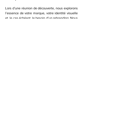
Lors d’une réunion de découverte, nous explorons
l’essence de votre marque, votre identité visuelle
et, le cas échéant, le besoin d’un rebranding. Nous
vous conseillons sur la manière dont une stratégie
de marque réfléchie, un logo, une charte
graphique et des brand guidelines peuvent créer
une expérience de marque cohérente, raffinée et
crédible.
Réunion de Découverte
SKETCH AGENCY
Rue de Stassart 117
1050 Bruxelles
|
Belgique
Hubs à Gand & Courtrai
+32 473 22 47 47